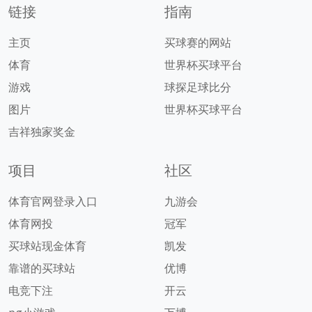
链接
指南
主页
买球赛的网站
体育
世界杯买球平台
游戏
球探足球比分
图片
世界杯买球平台
吉祥独家奖金
项目
社区
体育官网登录入口
九游会
体育网投
冠军
买球站现金体育
凯发
靠谱的买球站
优博
电竞下注
开云