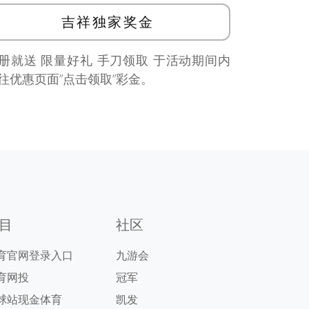
吉祥独家奖金
册就送 限量好礼 手刀领取 于活动期间内
往优惠页面”点击领取”彩金。
目
社区
育官网登录入口
九游会
育网投
冠军
球站现金体育
凯发