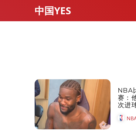
中国YES
NB
赛：
次进
NB