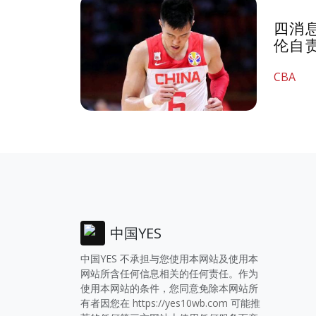
四消
伦自
CBA
中国YES
中国YES 不承担与您使用本网站及使用本
网站所含任何信息相关的任何责任。作为
使用本网站的条件，您同意免除本网站所
有者因您在
https://yes10wb.com
可能推