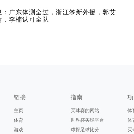
息：广东体测全过，浙江签新外援，郭艾
责，李楠认可全队
链接
指南
项
主页
买球赛的网站
体
体育
世界杯买球平台
体
游戏
球探足球比分
买