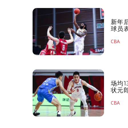
新年
球员
CBA
场均
状元
CBA