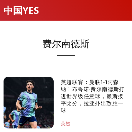
中国YES
费尔南德斯
英超联赛：曼联1-1阿森
纳！布鲁诺·费尔南德斯打
进世界级任意球，赖斯扳
平比分，拉亚扑出致胜一
球
英超