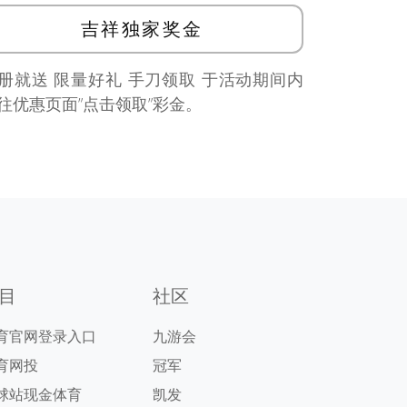
吉祥独家奖金
册就送 限量好礼 手刀领取 于活动期间内
往优惠页面”点击领取”彩金。
目
社区
育官网登录入口
九游会
育网投
冠军
球站现金体育
凯发