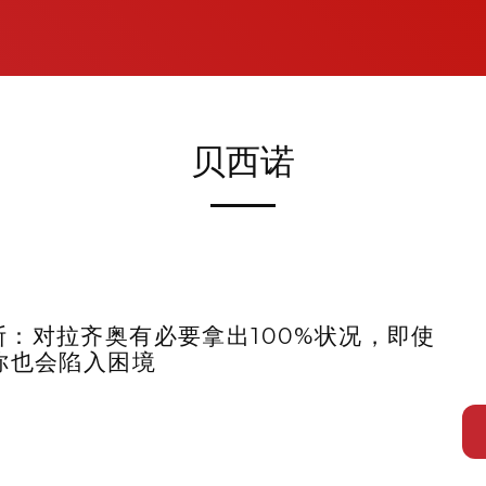
贝西诺
斯：对拉齐奥有必要拿出100%状况，即使
%你也会陷入困境
甲