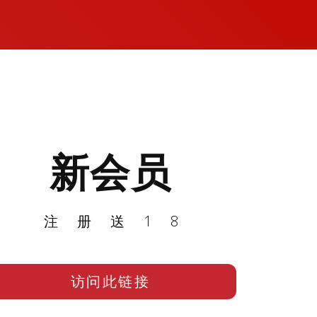
新会员
注册送18
访问此链接