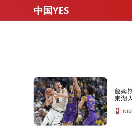
中国YES
詹姆斯
束湖
NB