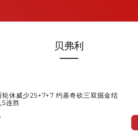
贝弗利
轮休威少25+7+7 约基奇砍三双掘金结
人5连胜
A