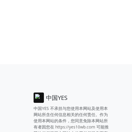
中国YES
中国YES 不承担与您使用本网站及使用本
网站所含任何信息相关的任何责任。作为
使用本网站的条件，您同意免除本网站所
有者因您在
https://yes10wb.com
可能推