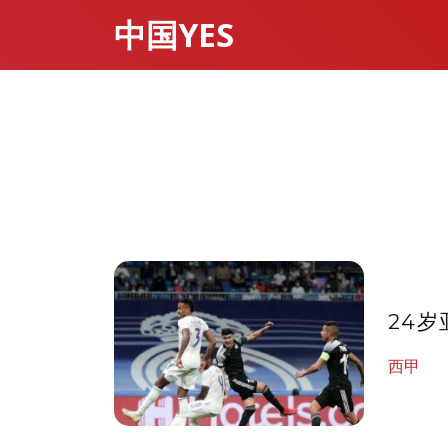
中国YES
24
西甲