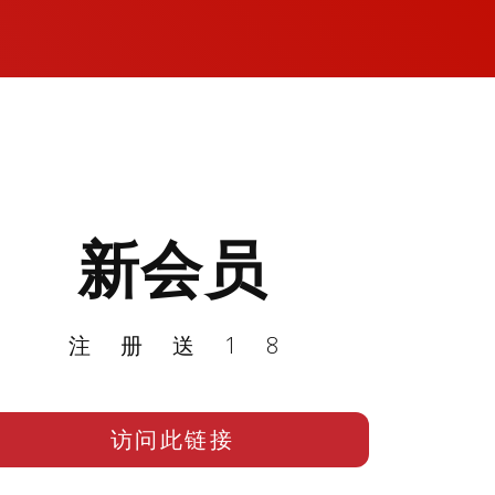
新会员
注册送18
访问此链接