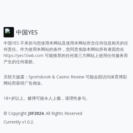
中国YES
中国YES 不承担与您使用本网站及使用本网站所含任何信息相关的任
何责任。作为使用本网站的条件，您同意免除本网站所有者因您在
https://yes10wb.com
可能推荐的任何第三方网站上使用任何服务而
产生的任何索赔。
关联方披露：Sportsbook & Casino Review 可能会因访问体育博彩
网站而获得广告佣金。
18+岁以上。赌博可能令人上瘾，请理性参与。
© Copyright
JXF2024
. All Rights Reserved
Currently v1.0.2.