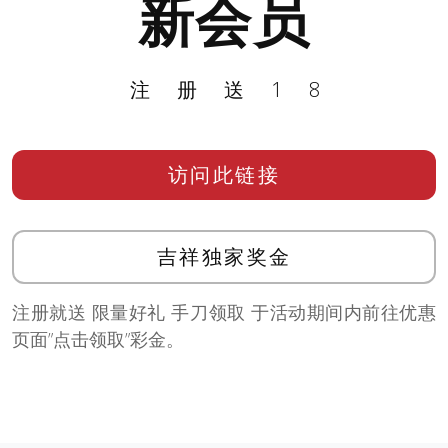
新会员
注册送18
访问此链接
吉祥独家奖金
注册就送 限量好礼 手刀领取 于活动期间内前往优惠
页面”点击领取”彩金。