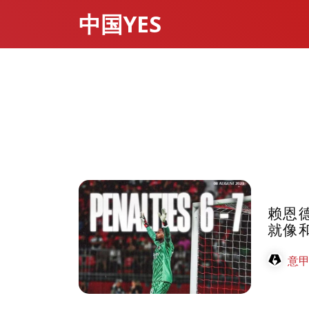
中国YES
赖恩
就像
意