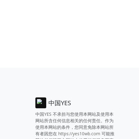
中国YES
中国YES 不承担与您使用本网站及使用本
网站所含任何信息相关的任何责任。作为
使用本网站的条件，您同意免除本网站所
有者因您在
https://yes10wb.com
可能推