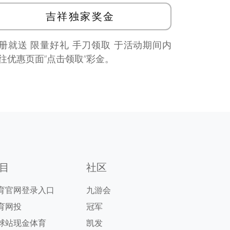
吉祥独家奖金
册就送 限量好礼 手刀领取 于活动期间内
往优惠页面”点击领取”彩金。
目
社区
育官网登录入口
九游会
育网投
冠军
球站现金体育
凯发