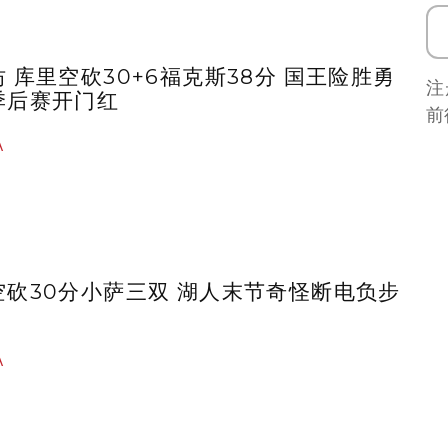
 库里空砍30+6福克斯38分 国王险胜勇
注
季后赛开门红
前
A
空砍30分小萨三双 湖人末节奇怪断电负步
A