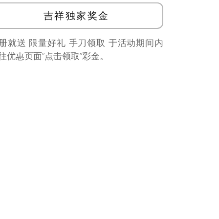
吉祥独家奖金
册就送 限量好礼 手刀领取 于活动期间内
往优惠页面”点击领取”彩金。