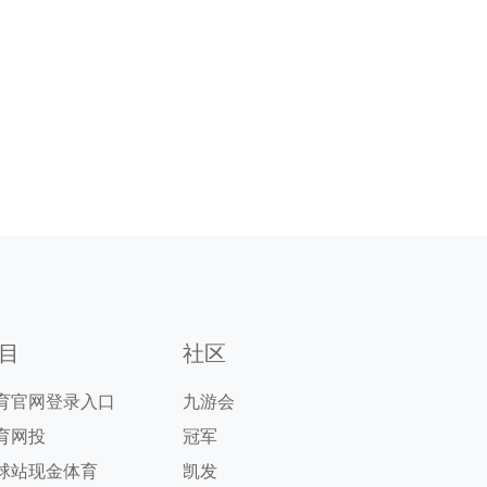
目
社区
育官网登录入口
九游会
育网投
冠军
球站现金体育
凯发