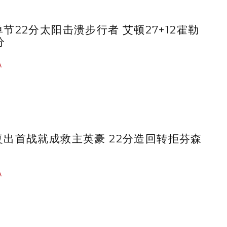
节22分太阳击溃步行者 艾顿27+12霍勒
分
A
复出首战就成救主英豪 22分造回转拒芬森
A