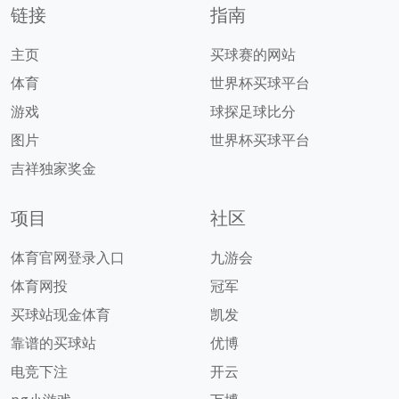
链接
指南
主页
买球赛的网站
体育
世界杯买球平台
游戏
球探足球比分
图片
世界杯买球平台
吉祥独家奖金
项目
社区
体育官网登录入口
九游会
体育网投
冠军
买球站现金体育
凯发
靠谱的买球站
优博
电竞下注
开云