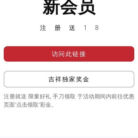
新会员
注册送18
访问此链接
吉祥独家奖金
注册就送 限量好礼 手刀领取 于活动期间内前往优惠
页面”点击领取”彩金。