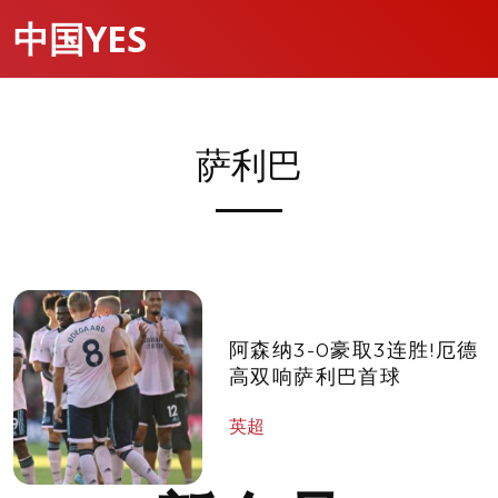
中国YES
萨利巴
阿森纳3-0豪取3连胜!厄德
高双响萨利巴首球
英超