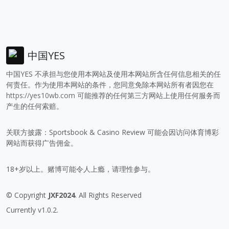
中国YES
中国YES 不承担与您使用本网站及使用本网站所含任何信息相关的任
何责任。作为使用本网站的条件，您同意免除本网站所有者因您在
https://yes10wb.com
可能推荐的任何第三方网站上使用任何服务而
产生的任何索赔。
关联方披露：Sportsbook & Casino Review 可能会因访问体育博彩
网站而获得广告佣金。
18+岁以上。赌博可能令人上瘾，请理性参与。
© Copyright
JXF2024
. All Rights Reserved
Currently v1.0.2.