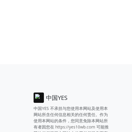
中国YES
中国YES 不承担与您使用本网站及使用本
网站所含任何信息相关的任何责任。作为
使用本网站的条件，您同意免除本网站所
有者因您在
https://yes10wb.com
可能推