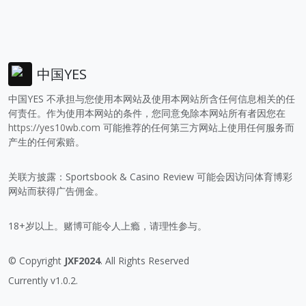
中国YES
中国YES 不承担与您使用本网站及使用本网站所含任何信息相关的任
何责任。作为使用本网站的条件，您同意免除本网站所有者因您在
https://yes10wb.com
可能推荐的任何第三方网站上使用任何服务而
产生的任何索赔。
关联方披露：Sportsbook & Casino Review 可能会因访问体育博彩
网站而获得广告佣金。
18+岁以上。赌博可能令人上瘾，请理性参与。
© Copyright
JXF2024
. All Rights Reserved
Currently v1.0.2.