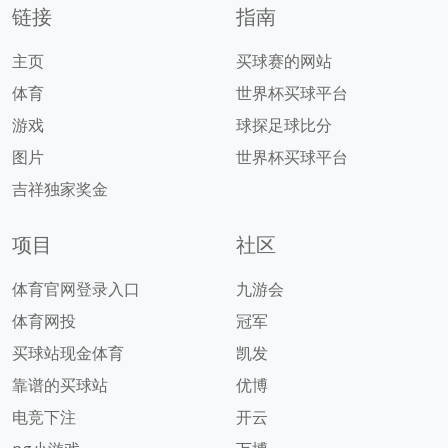
链接
指南
主页
买球赛的网站
体育
世界杯买球平台
游戏
球探足球比分
图片
世界杯买球平台
吉祥独家奖金
项目
社区
体育官网登录入口
九游会
体育网投
冠军
买球站现金体育
凯发
靠谱的买球站
优博
电竞下注
开云