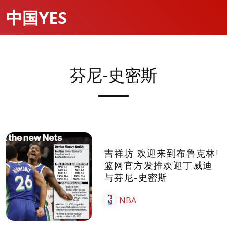
中国YES
芬尼-史密斯
吉祥坊 欢迎来到布鲁克林!
篮网官方发推欢迎丁威迪
与芬尼-史密斯
NBA