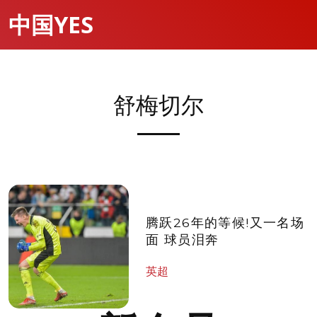
中国YES
舒梅切尔
腾跃26年的等候!又一名场
面 球员泪奔
英超