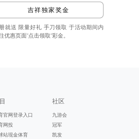
吉祥独家奖金
册就送 限量好礼 手刀领取 于活动期间内
往优惠页面”点击领取”彩金。
目
社区
育官网登录入口
九游会
育网投
冠军
球站现金体育
凯发