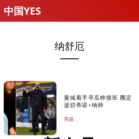
中国YES
纳舒厄
曼城着手寻瓜帅接班 圈定
波切蒂诺+纳帅
英超