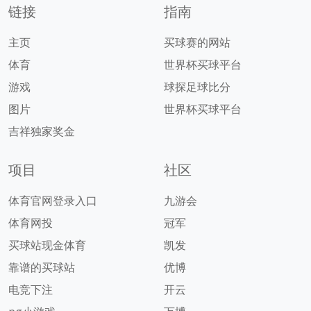
链接
指南
主页
买球赛的网站
体育
世界杯买球平台
游戏
球探足球比分
图片
世界杯买球平台
吉祥独家奖金
项目
社区
体育官网登录入口
九游会
体育网投
冠军
买球站现金体育
凯发
靠谱的买球站
优博
电竞下注
开云