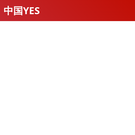
中国YES
索尔汉
吉祥坊app – 索尔汉：马
刺队阵容很强大，我没有
真正的机会, 也许是我和教