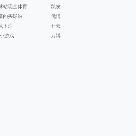
球站现金体育
凯发
谱的买球站
优博
竞下注
开云
g小游戏
万博