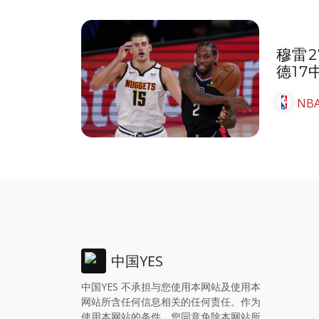
穆雷2
德17
NB
中国YES
中国YES 不承担与您使用本网站及使用本
网站所含任何信息相关的任何责任。作为
使用本网站的条件，您同意免除本网站所