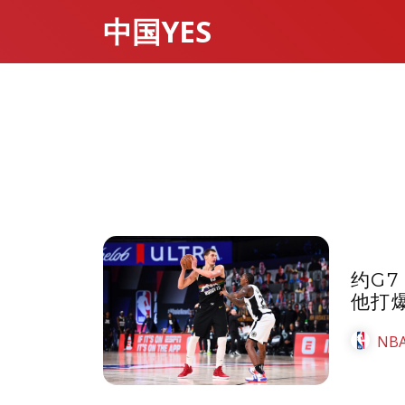
中国YES
约G7
他打
NB