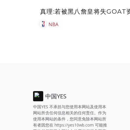
真理:若被黑八詹皇将失GOAT
NBA
中国YES
中国YES 不承担与您使用本网站及使用本
网站所含任何信息相关的任何责任。作为
使用本网站的条件，您同意免除本网站所
有者因您在
https://yes10wb.com
可能推