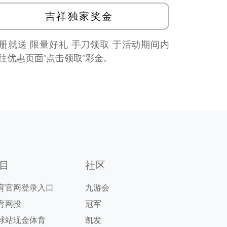
吉祥独家奖金
册就送 限量好礼 手刀领取 于活动期间内
往优惠页面”点击领取”彩金。
目
社区
育官网登录入口
九游会
育网投
冠军
球站现金体育
凯发