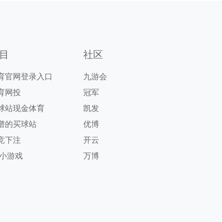
目
社区
育官网登录入口
九游会
育网投
冠军
球站现金体育
凯发
谱的买球站
优博
竞下注
开云
g小游戏
万博