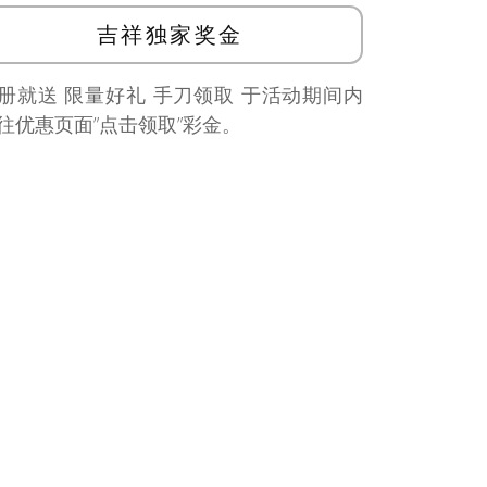
吉祥独家奖金
册就送 限量好礼 手刀领取 于活动期间内
往优惠页面”点击领取”彩金。