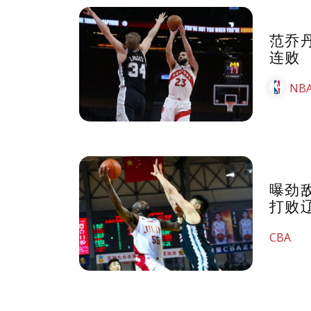
范乔丹
连败
NB
曝劲敌
打败
CBA