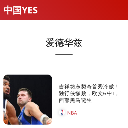
中国YES
爱德华兹
吉祥坊东契奇首秀冷傲！
独行侠惨败，欧文6中1，
西部黑马诞生
NBA