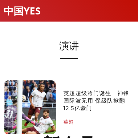
中国YES
演讲
英超超级冷门诞生：神锋
国际波无用 保级队掀翻
12.5亿豪门
英超