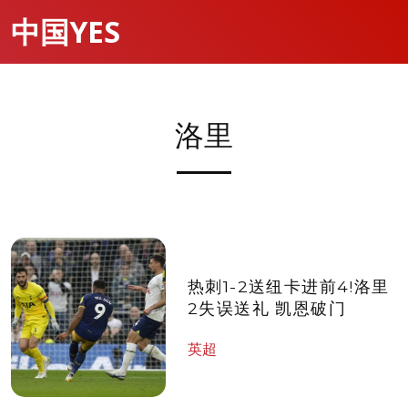
中国YES
洛里
热刺1-2送纽卡进前4!洛里
2失误送礼 凯恩破门
英超