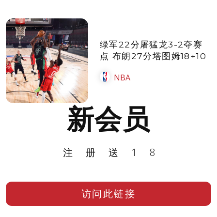
绿军22分屠猛龙3-2夺赛
点 布朗27分塔图姆18+10
NBA
新会员
注册送18
访问此链接