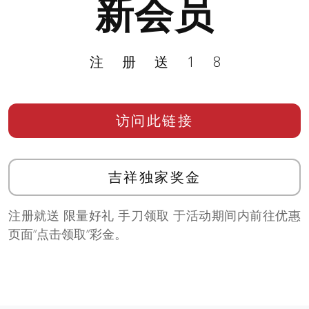
新会员
注册送18
访问此链接
吉祥独家奖金
注册就送 限量好礼 手刀领取 于活动期间内前往优惠
页面”点击领取”彩金。