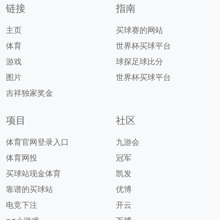
链接
指南
主页
买球赛的网站
体育
世界杯买球平台
游戏
球探足球比分
图片
世界杯买球平台
吉祥独家奖金
项目
社区
体育官网登录入口
九游会
体育网投
冠军
买球站现金体育
凯发
靠谱的买球站
优博
电竞下注
开云