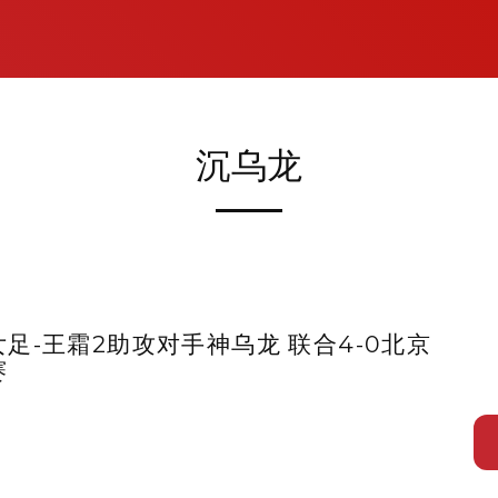
沉乌龙
足-王霜2助攻对手神乌龙 联合4-0北京
赛