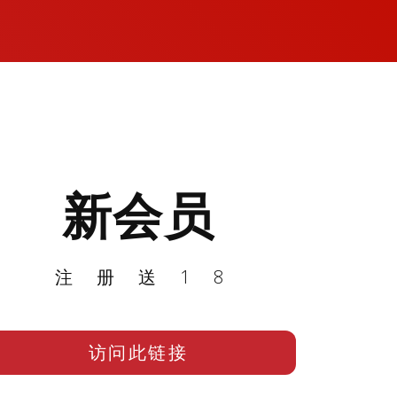
新会员
注册送18
访问此链接