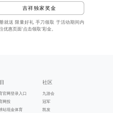
吉祥独家奖金
册就送 限量好礼 手刀领取 于活动期间内
往优惠页面”点击领取”彩金。
目
社区
育官网登录入口
九游会
育网投
冠军
球站现金体育
凯发