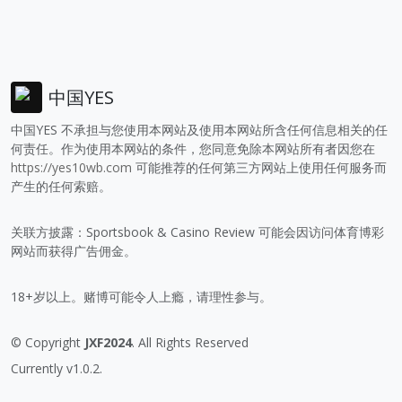
中国YES
中国YES 不承担与您使用本网站及使用本网站所含任何信息相关的任
何责任。作为使用本网站的条件，您同意免除本网站所有者因您在
https://yes10wb.com
可能推荐的任何第三方网站上使用任何服务而
产生的任何索赔。
关联方披露：Sportsbook & Casino Review 可能会因访问体育博彩
网站而获得广告佣金。
18+岁以上。赌博可能令人上瘾，请理性参与。
© Copyright
JXF2024
. All Rights Reserved
Currently v1.0.2.