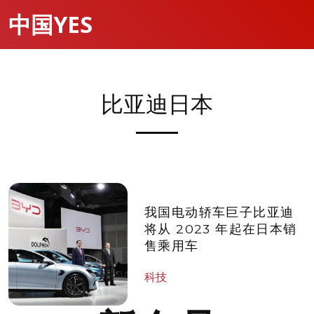
中国YES
比亚迪日本
我国电动轿车巨子比亚迪
将从 2023 年起在日本销
售乘用车
科技