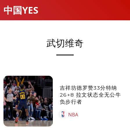
中国YES
武切维奇
吉祥坊德罗赞33分特纳
26+8 拉文状态全无公牛
负步行者
NBA