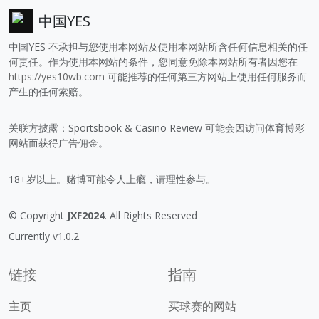
中国YES
中国YES 不承担与您使用本网站及使用本网站所含任何信息相关的任
何责任。作为使用本网站的条件，您同意免除本网站所有者因您在
https://yes10wb.com
可能推荐的任何第三方网站上使用任何服务而
产生的任何索赔。
关联方披露：Sportsbook & Casino Review 可能会因访问体育博彩
网站而获得广告佣金。
18+岁以上。赌博可能令人上瘾，请理性参与。
© Copyright
JXF2024
. All Rights Reserved
Currently v1.0.2.
链接
指南
主页
买球赛的网站