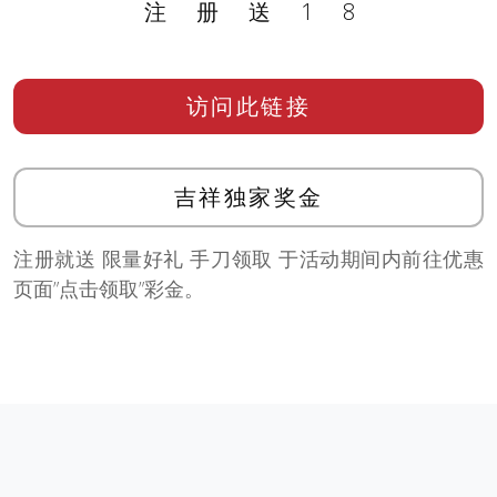
注册送18
访问此链接
吉祥独家奖金
注册就送 限量好礼 手刀领取 于活动期间内前往优惠
页面”点击领取”彩金。