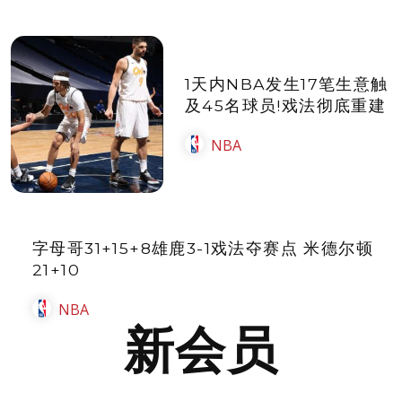
1天内NBA发生17笔生意触
及45名球员!戏法彻底重建
NBA
字母哥31+15+8雄鹿3-1戏法夺赛点 米德尔顿
21+10
NBA
新会员