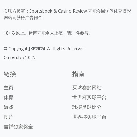
关联方披露：Sportsbook & Casino Review 可能会因访问体育博彩
网站而获得广告佣金。
18+岁以上。赌博可能令人上瘾，请理性参与。
© Copyright
JXF2024
. All Rights Reserved
Currently v1.0.2.
链接
指南
主页
买球赛的网站
体育
世界杯买球平台
游戏
球探足球比分
图片
世界杯买球平台
吉祥独家奖金