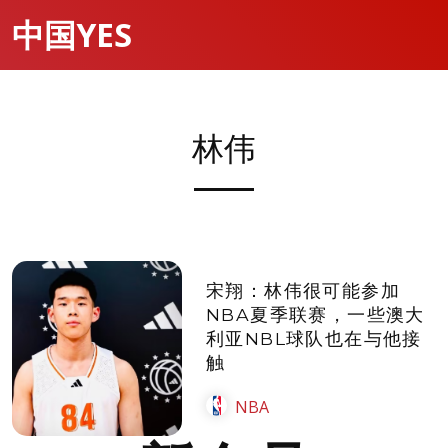
中国YES
林伟
宋翔：林伟很可能参加
NBA夏季联赛，一些澳大
利亚NBL球队也在与他接
触
NBA