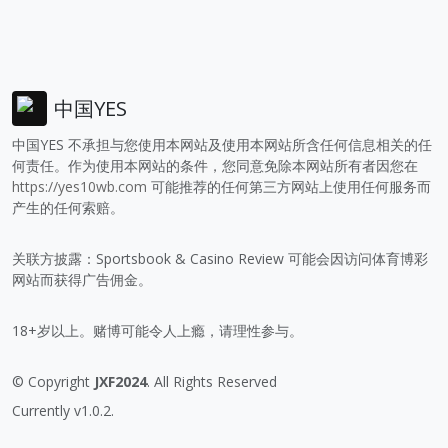
中国YES
中国YES 不承担与您使用本网站及使用本网站所含任何信息相关的任
何责任。作为使用本网站的条件，您同意免除本网站所有者因您在
https://yes10wb.com
可能推荐的任何第三方网站上使用任何服务而
产生的任何索赔。
关联方披露：Sportsbook & Casino Review 可能会因访问体育博彩
网站而获得广告佣金。
18+岁以上。赌博可能令人上瘾，请理性参与。
© Copyright
JXF2024
. All Rights Reserved
Currently v1.0.2.