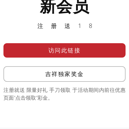
新会员
注册送18
访问此链接
吉祥独家奖金
注册就送 限量好礼 手刀领取 于活动期间内前往优惠
页面”点击领取”彩金。