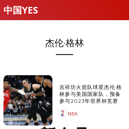
中国YES
杰伦·格林
吉祥坊火箭队球星杰伦·格
林参与美国国家队，预备
参与2023年世界杯竞赛
NBA