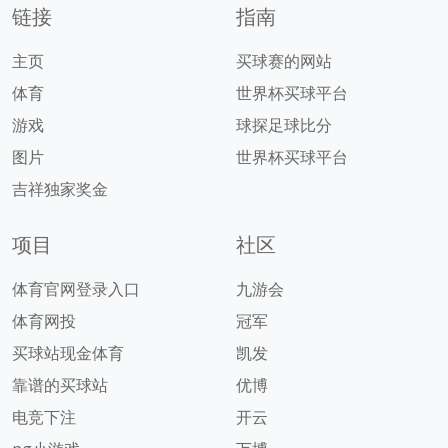
链接
指南
主页
买球赛的网站
体育
世界杯买球平台
游戏
球探足球比分
图片
世界杯买球平台
吉祥独家奖金
项目
社区
体育官网登录入口
九游会
体育网投
冠军
买球站现金体育
凯发
靠谱的买球站
优博
电竞下注
开云