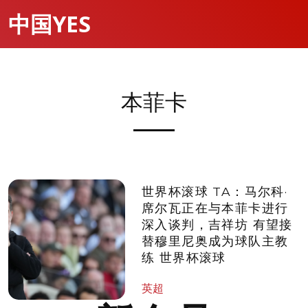
中国YES
本菲卡
世界杯滚球 TA：马尔科·
席尔瓦正在与本菲卡进行
深入谈判，吉祥坊 有望接
替穆里尼奥成为球队主教
练 世界杯滚球
英超