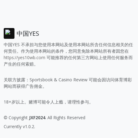
中国YES
中国YES 不承担与您使用本网站及使用本网站所含任何信息相关的任
何责任。作为使用本网站的条件，您同意免除本网站所有者因您在
https://yes10wb.com
可能推荐的任何第三方网站上使用任何服务而
产生的任何索赔。
关联方披露：Sportsbook & Casino Review 可能会因访问体育博彩
网站而获得广告佣金。
18+岁以上。赌博可能令人上瘾，请理性参与。
© Copyright
JXF2024
. All Rights Reserved
Currently v1.0.2.