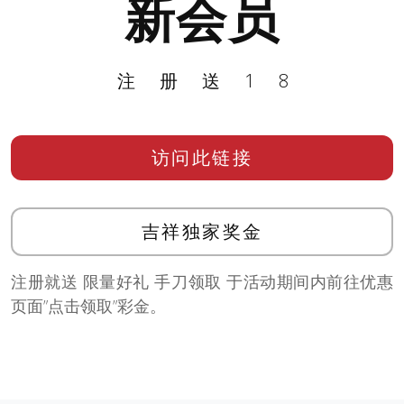
新会员
注册送18
访问此链接
吉祥独家奖金
注册就送 限量好礼 手刀领取 于活动期间内前往优惠
页面”点击领取”彩金。