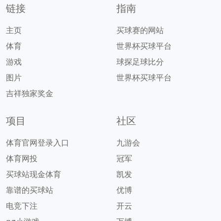
链接
指南
主页
买球赛的网站
体育
世界杯买球平台
游戏
球探足球比分
图片
世界杯买球平台
吉祥独家奖金
项目
社区
体育官网登录入口
九游会
体育网投
冠军
买球站现金体育
凯发
靠谱的买球站
优博
电竞下注
开云