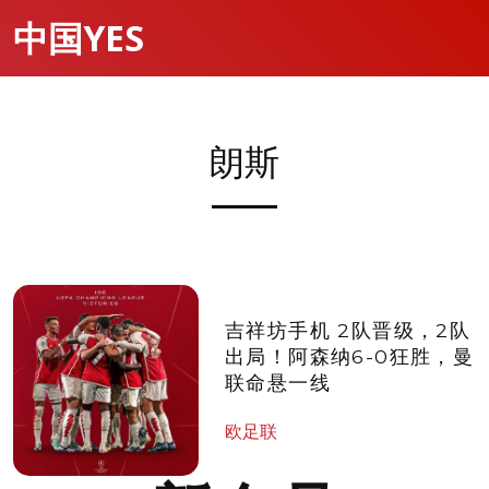
中国YES
朗斯
吉祥坊手机 2队晋级，2队
出局！阿森纳6-0狂胜，曼
联命悬一线
欧足联