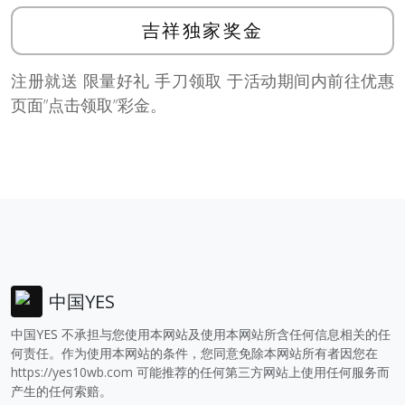
吉祥独家奖金
注册就送 限量好礼 手刀领取 于活动期间内前往优惠
页面”点击领取”彩金。
中国YES
中国YES 不承担与您使用本网站及使用本网站所含任何信息相关的任
何责任。作为使用本网站的条件，您同意免除本网站所有者因您在
https://yes10wb.com
可能推荐的任何第三方网站上使用任何服务而
产生的任何索赔。