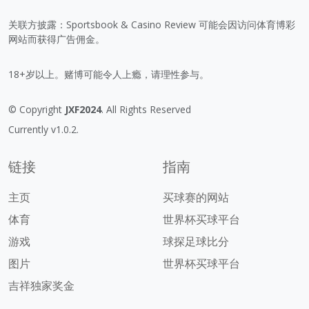
关联方披露：Sportsbook & Casino Review 可能会因访问体育博彩
网站而获得广告佣金。
18+岁以上。赌博可能令人上瘾，请理性参与。
© Copyright
JXF2024
. All Rights Reserved
Currently v1.0.2.
链接
指南
主页
买球赛的网站
体育
世界杯买球平台
游戏
球探足球比分
图片
世界杯买球平台
吉祥独家奖金