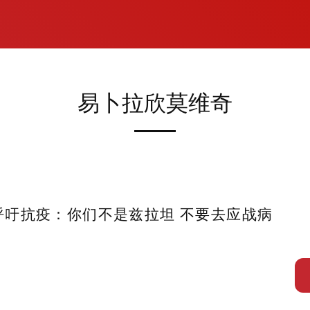
易卜拉欣莫维奇
呼吁抗疫：你们不是兹拉坦 不要去应战病
甲