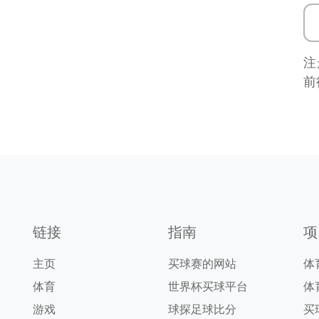
注
前
链接
指南
项
主页
买球赛的网站
体
体育
世界杯买球平台
体
游戏
球探足球比分
买