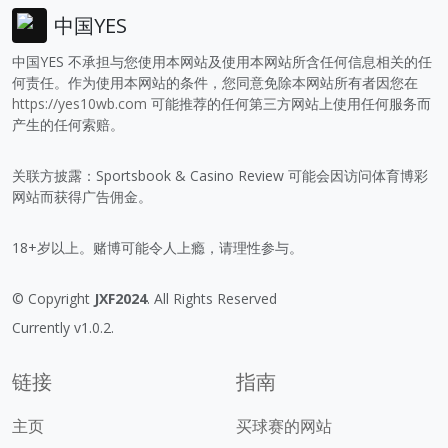
中国YES
中国YES 不承担与您使用本网站及使用本网站所含任何信息相关的任
何责任。作为使用本网站的条件，您同意免除本网站所有者因您在
https://yes10wb.com
可能推荐的任何第三方网站上使用任何服务而
产生的任何索赔。
关联方披露：Sportsbook & Casino Review 可能会因访问体育博彩
网站而获得广告佣金。
18+岁以上。赌博可能令人上瘾，请理性参与。
© Copyright
JXF2024
. All Rights Reserved
Currently v1.0.2.
链接
指南
主页
买球赛的网站