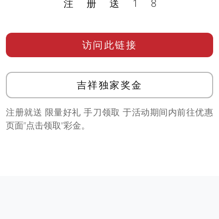
注册送18
访问此链接
吉祥独家奖金
注册就送 限量好礼 手刀领取 于活动期间内前往优惠
页面”点击领取”彩金。