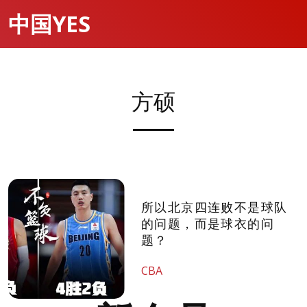
中国YES
方硕
所以北京四连败不是球队
的问题，而是球衣的问
题？
CBA