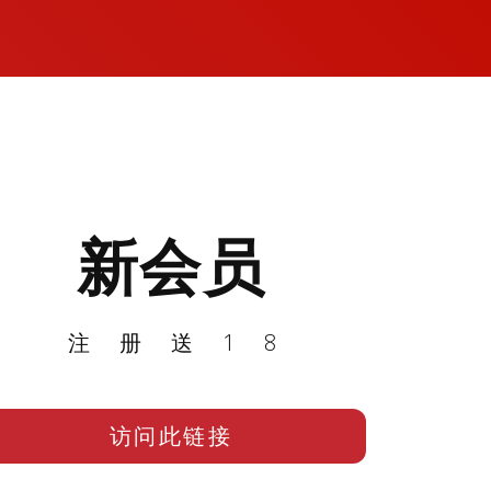
新会员
注册送18
访问此链接