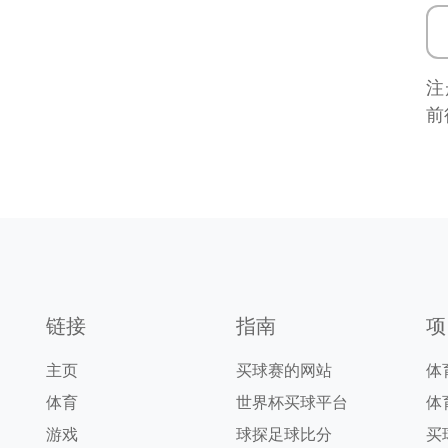
注
前
链接
指南
项
主页
买球赛的网站
体
体育
世界杯买球平台
体
游戏
球探足球比分
买