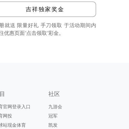
吉祥独家奖金
册就送 限量好礼 手刀领取 于活动期间内
往优惠页面”点击领取”彩金。
目
社区
育官网登录入口
九游会
育网投
冠军
球站现金体育
凯发