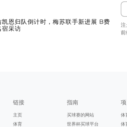
坊凯恩归队倒计时，梅苏联手新进展 B费
注
名宿采访
前
链接
指南
项
主页
买球赛的网站
体
体育
世界杯买球平台
体