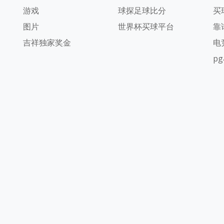
游戏
球探足球比分
买
图片
世界杯买球平台
靠
吉祥独家奖金
电
p