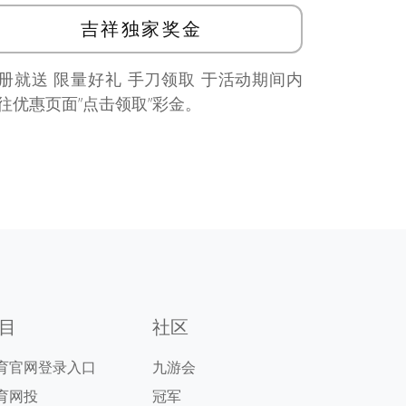
吉祥独家奖金
册就送 限量好礼 手刀领取 于活动期间内
往优惠页面”点击领取”彩金。
目
社区
育官网登录入口
九游会
育网投
冠军