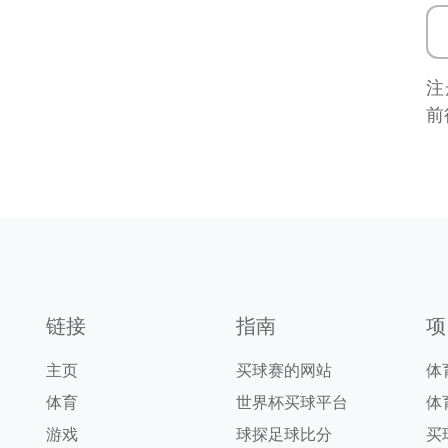
注
前
链接
指南
项
主页
买球赛的网站
体
体育
世界杯买球平台
体
游戏
球探足球比分
买