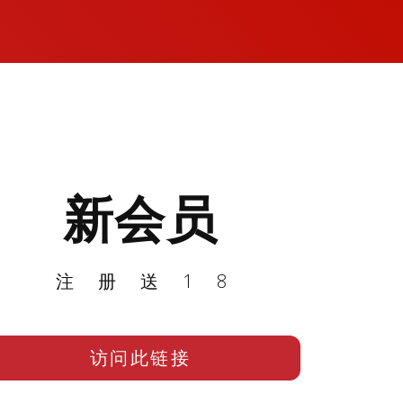
新会员
注册送18
访问此链接