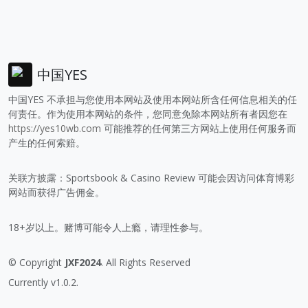
中国YES
中国YES 不承担与您使用本网站及使用本网站所含任何信息相关的任
何责任。作为使用本网站的条件，您同意免除本网站所有者因您在
https://yes10wb.com
可能推荐的任何第三方网站上使用任何服务而
产生的任何索赔。
关联方披露：Sportsbook & Casino Review 可能会因访问体育博彩
网站而获得广告佣金。
18+岁以上。赌博可能令人上瘾，请理性参与。
© Copyright
JXF2024
. All Rights Reserved
Currently v1.0.2.