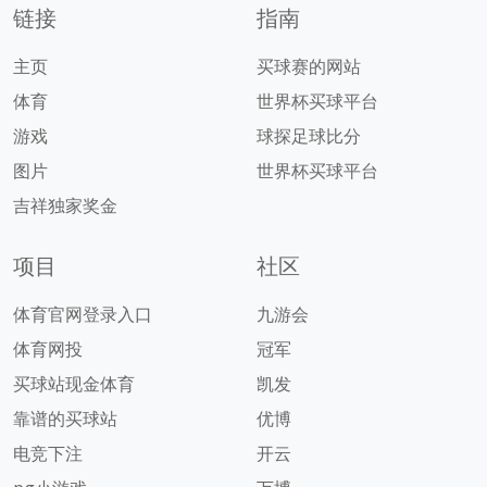
链接
指南
主页
买球赛的网站
体育
世界杯买球平台
游戏
球探足球比分
图片
世界杯买球平台
吉祥独家奖金
项目
社区
体育官网登录入口
九游会
体育网投
冠军
买球站现金体育
凯发
靠谱的买球站
优博
电竞下注
开云