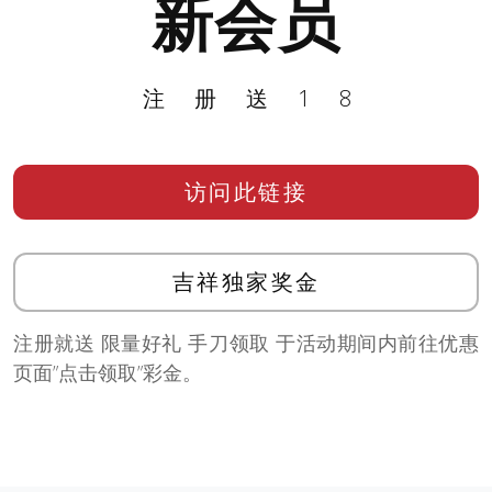
新会员
注册送18
访问此链接
吉祥独家奖金
注册就送 限量好礼 手刀领取 于活动期间内前往优惠
页面”点击领取”彩金。