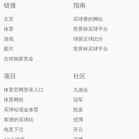
链接
指南
主页
买球赛的网站
体育
世界杯买球平台
游戏
球探足球比分
图片
世界杯买球平台
吉祥独家奖金
项目
社区
体育官网登录入口
九游会
体育网投
冠军
买球站现金体育
凯发
靠谱的买球站
优博
电竞下注
开云