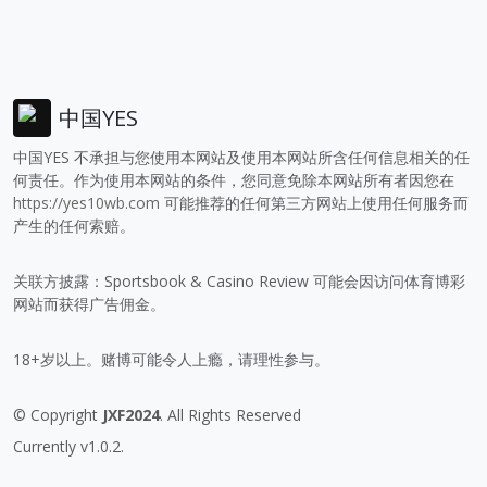
中国YES
中国YES 不承担与您使用本网站及使用本网站所含任何信息相关的任
何责任。作为使用本网站的条件，您同意免除本网站所有者因您在
https://yes10wb.com
可能推荐的任何第三方网站上使用任何服务而
产生的任何索赔。
关联方披露：Sportsbook & Casino Review 可能会因访问体育博彩
网站而获得广告佣金。
18+岁以上。赌博可能令人上瘾，请理性参与。
© Copyright
JXF2024
. All Rights Reserved
Currently v1.0.2.