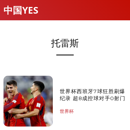
中国YES
托雷斯
世界杯​西班牙7球狂胜刷爆
纪录 超8成控球对手0射门
世界杯