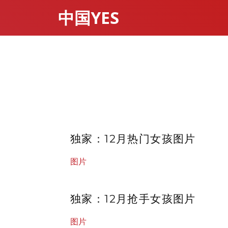
中国YES
独家：12月热门女孩图片
图片
独家：12月抢手女孩图片
图片