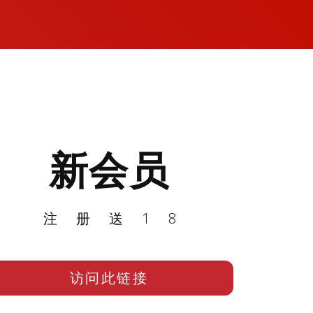
新会员
注册送18
访问此链接