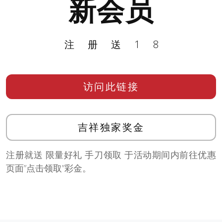
新会员
注册送18
访问此链接
吉祥独家奖金
注册就送 限量好礼 手刀领取 于活动期间内前往优惠
页面”点击领取”彩金。