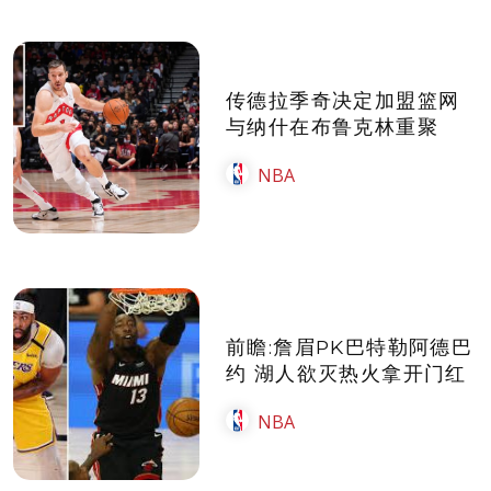
传德拉季奇决定加盟篮网
与纳什在布鲁克林重聚
NBA
前瞻:詹眉PK巴特勒阿德巴
约 湖人欲灭热火拿开门红
NBA