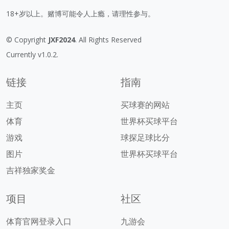
18+岁以上。赌博可能令人上瘾，请理性参与。
© Copyright
JXF2024
. All Rights Reserved
Currently v1.0.2.
链接
指南
主页
买球赛的网站
体育
世界杯买球平台
游戏
球探足球比分
图片
世界杯买球平台
吉祥独家奖金
项目
社区
体育官网登录入口
九游会