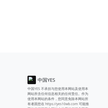
中国YES
中国YES 不承担与您使用本网站及使用本
网站所含任何信息相关的任何责任。作为
使用本网站的条件，您同意免除本网站所
有者因您在
https://yes10wb.com
可能推