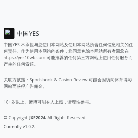
中国YES
中国YES 不承担与您使用本网站及使用本网站所含任何信息相关的任
何责任。作为使用本网站的条件，您同意免除本网站所有者因您在
https://yes10wb.com
可能推荐的任何第三方网站上使用任何服务而
产生的任何索赔。
关联方披露：Sportsbook & Casino Review 可能会因访问体育博彩
网站而获得广告佣金。
18+岁以上。赌博可能令人上瘾，请理性参与。
© Copyright
JXF2024
. All Rights Reserved
Currently v1.0.2.