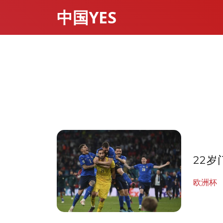
中国YES
22岁
欧洲杯