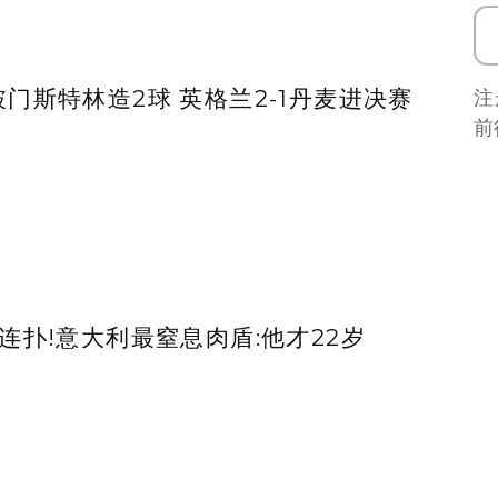
注
门斯特林造2球 英格兰2-1丹麦进决赛
前
连扑!意大利最窒息肉盾:他才22岁