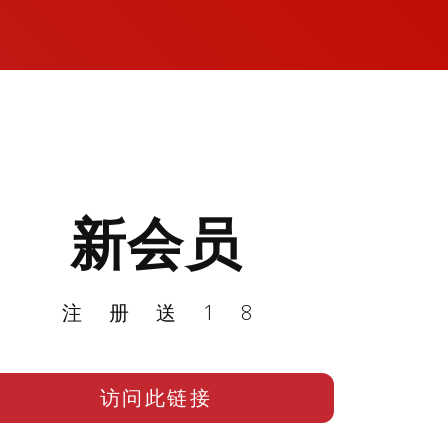
新会员
注册送18
访问此链接