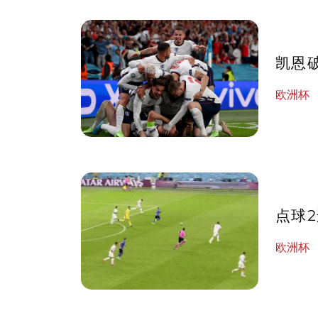
凯恩破
欧洲杯
点球2
欧洲杯