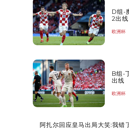
D组-
2出线
欧洲杯
B组-
出线
欧洲杯
阿扎尔回应皇马出局大笑:我错