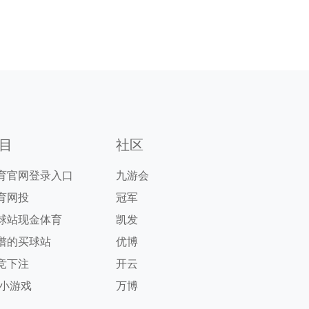
目
社区
育官网登录入口
九游会
育网投
冠军
球站现金体育
凯发
谱的买球站
优博
竞下注
开云
g小游戏
万博