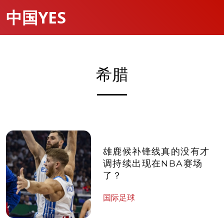
中国YES
希腊
雄鹿候补锋线真的没有才
调持续出现在NBA赛场
了？
国际足球