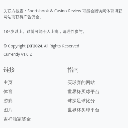
关联方披露：Sportsbook & Casino Review 可能会因访问体育博彩
网站而获得广告佣金。
18+岁以上。赌博可能令人上瘾，请理性参与。
© Copyright
JXF2024
. All Rights Reserved
Currently v1.0.2.
链接
指南
主页
买球赛的网站
体育
世界杯买球平台
游戏
球探足球比分
图片
世界杯买球平台
吉祥独家奖金