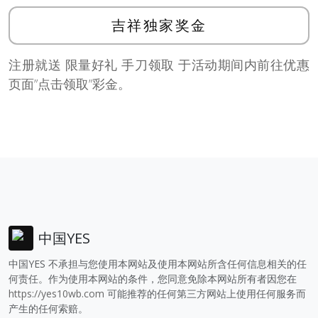
吉祥独家奖金
注册就送 限量好礼 手刀领取 于活动期间内前往优惠
页面”点击领取”彩金。
中国YES
中国YES 不承担与您使用本网站及使用本网站所含任何信息相关的任
何责任。作为使用本网站的条件，您同意免除本网站所有者因您在
https://yes10wb.com
可能推荐的任何第三方网站上使用任何服务而
产生的任何索赔。